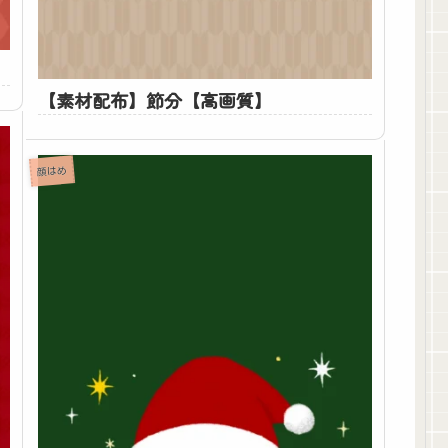
】
【素材配布】節分【高画質】
顔はめ